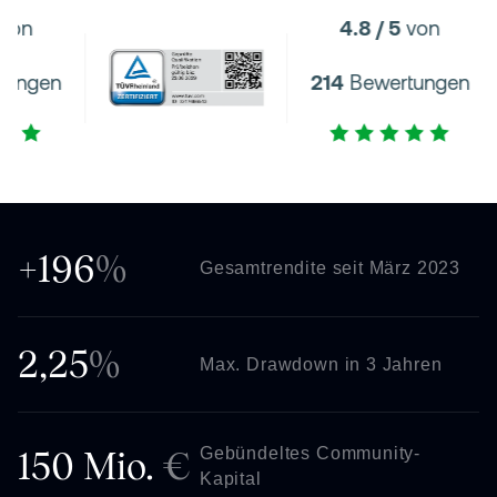
4.8 / 5
von
4.8 / 5
214
Bewertungen
214
Bewer
+196
%
Gesamtrendite seit März 2023
2,25
%
Max. Drawdown in 3 Jahren
Gebündeltes Community-
150 Mio.
€
Kapital