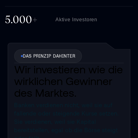
5.000
+
Aktive Investoren
DAS PRINZIP DAHINTER
Wir investieren wie die
wirklichen Gewinner
des Marktes.
Banken verdienen nicht, weil sie auf
fallende oder
steigende Kurse setzen.
Sie verdienen, weil sie Kapital
bereitstellen, egal ob die Börse steigt