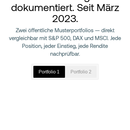
dokumentiert. Seit März
2023.
Zwei öffentliche Musterportfolios — direkt
vergleichbar mit S&P 500, DAX und MSCI. Jede
Position, jeder Einstieg, jede Rendite
nachprüfbar.
Portfolio 1
Portfolio 2
Live
Echtgeld-Depot 1 · live einsehbar
$
73.802