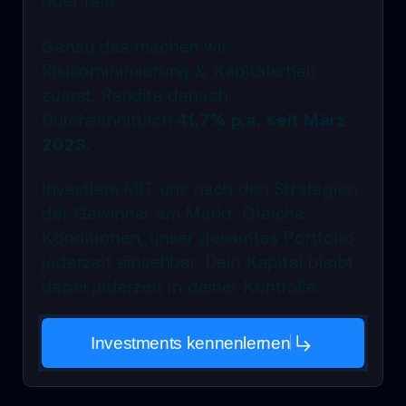
oder fällt.
Genau das machen wir.
Risikominimierung & Kapitalerhalt
zuerst, Rendite danach.
Durchschnittlich
41,7% p.a. seit März
2023.
Investiere MIT uns nach den Strategien
der Gewinner am Markt. Gleiche
Konditionen, unser gesamtes Portfolio
jederzeit einsehbar. Dein Kapital bleibt
dabei jederzeit in deiner Kontrolle.
Investments kennenlernen